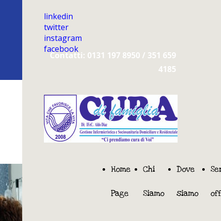
linkedin
twitter
instagram
facebook
Contatti: 0131 197 8950 / 351 659
4185
Home
Chi
Dove
Se
Page
Siamo
siamo
of