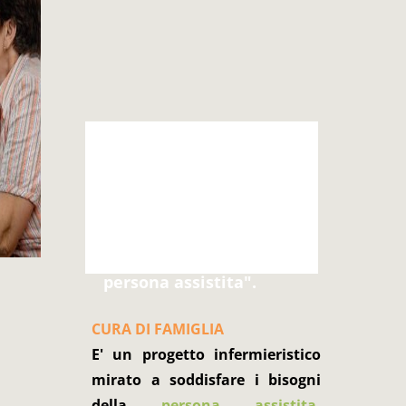
Ci prendiamo
cura di Voi
"Oltre alle parole, il
nostro approccio nella
presa incarico della
persona assistita".
CURA DI FAMIGLIA
E' un progetto infermieristico
mirato a soddisfare i bisogni
della
persona assistita,